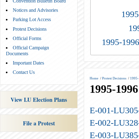
Convention Bulletin Board
Notices and Advisories
1995
Parking Lot Access
19
Protest Decisions
Official Forms
1995-1996
Official Campaign
Documents
Important Dates
Contact Us
Home
/
Protest Decisions
/
1995-
1995-1996 
View LU Election Plans
E-001-LU30
E-002-LU32
File a Protest
E-003-LU38